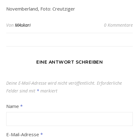
Novemberland, Foto: Creutziger
Von
MAskari
0 Kommentare
EINE ANTWORT SCHREIBEN
Deine E-Mail-Adresse wird nicht veröffentlicht.
Erforderliche
Felder sind mit
*
markiert
Name
*
E-Mail-Adresse
*