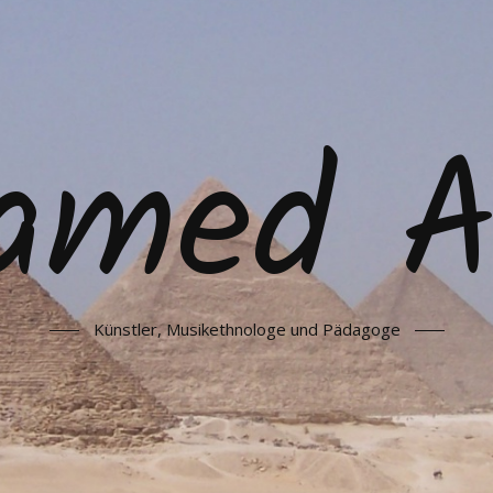
amed As
Künstler, Musikethnologe und Pädagoge