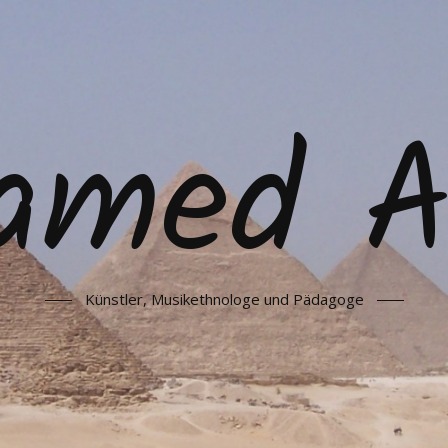
amed As
Künstler, Musikethnologe und Pädagoge