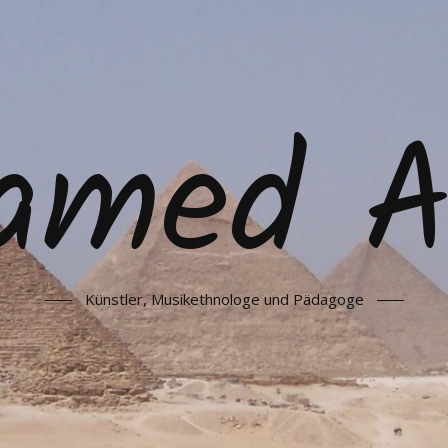
amed As
Künstler, Musikethnologe und Pädagoge