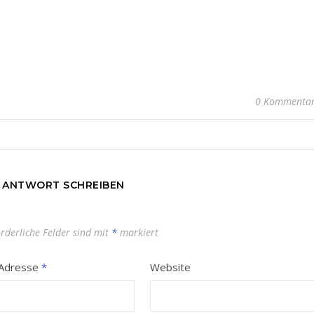
0 Kommenta
E ANTWORT SCHREIBEN
orderliche Felder sind mit
*
markiert
-Adresse
*
Website