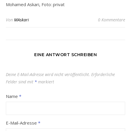
Mohamed Askari, Foto: privat
Von
MAskari
0 Kommentare
EINE ANTWORT SCHREIBEN
Deine E-Mail-Adresse wird nicht veröffentlicht.
Erforderliche
Felder sind mit
*
markiert
Name
*
E-Mail-Adresse
*