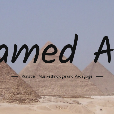
amed As
Künstler, Musikethnologe und Pädagoge